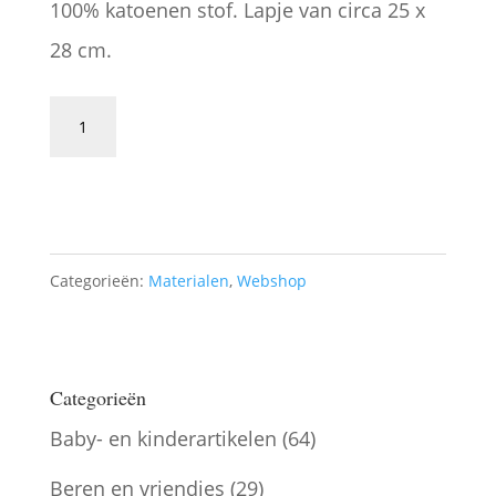
100% katoenen stof. Lapje van circa 25 x
28 cm.
Stof
met
Toevoegen aan winkelwagen
aardbeitjes
BS6
aantal
Categorieën:
Materialen
,
Webshop
Categorieën
Baby- en kinderartikelen
(64)
Beren en vriendjes
(29)