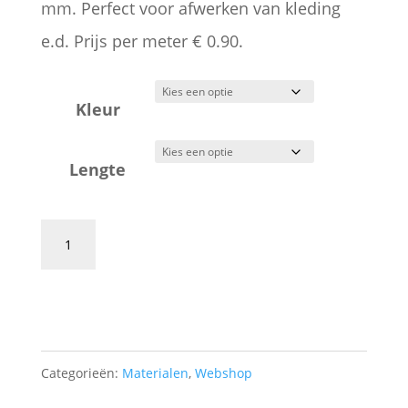
tot
mm. Perfect voor afwerken van kleding
€ 2,70
e.d. Prijs per meter € 0.90.
Kleur
Lengte
Chenilleband
5
Toevoegen aan winkelwagen
mm.
aantal
Categorieën:
Materialen
,
Webshop