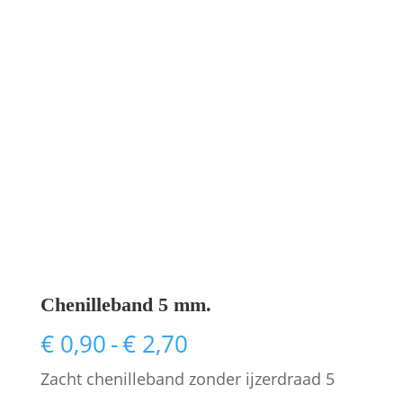
Chenilleband 5 mm.
Prijsklasse:
€
0,90
-
€
2,70
€ 0,90
Zacht chenilleband zonder ijzerdraad 5