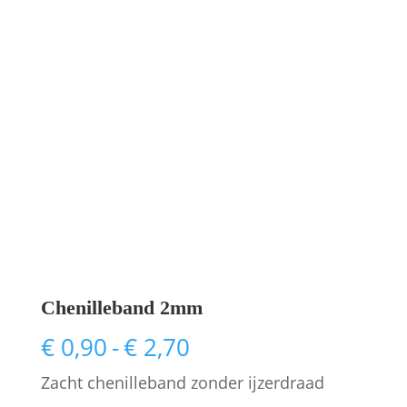
Chenilleband 2mm
Prijsklasse:
€
0,90
-
€
2,70
€ 0,90
Zacht chenilleband zonder ijzerdraad