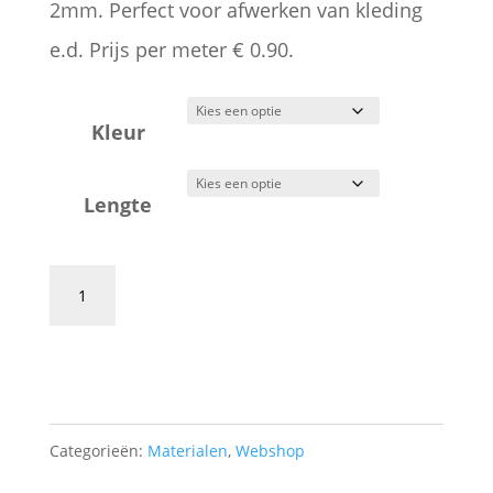
tot
2mm. Perfect voor afwerken van kleding
€ 2,70
e.d. Prijs per meter € 0.90.
Kleur
Lengte
Chenilleband
2mm
Toevoegen aan winkelwagen
aantal
Categorieën:
Materialen
,
Webshop