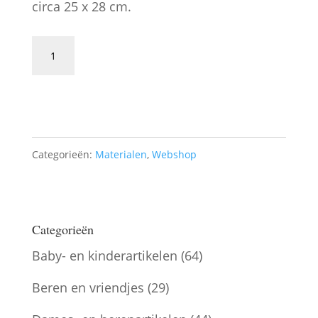
circa 25 x 28 cm.
Gebloemde
stof
Toevoegen aan winkelwagen
BS15
aantal
Categorieën:
Materialen
,
Webshop
Categorieën
Baby- en kinderartikelen
(64)
Beren en vriendjes
(29)