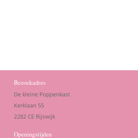
Bezoekadres
De kleine Poppenkast
Kerklaan 55
2282 CE Rijswijk
Openingstijden