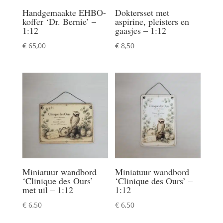
Handgemaakte EHBO-
Doktersset met
koffer ‘Dr. Bernie’ –
aspirine, pleisters en
1:12
gaasjes – 1:12
€
65,00
€
8,50
Miniatuur wandbord
Miniatuur wandbord
‘Clinique des Ours’
‘Clinique des Ours’ –
met uil – 1:12
1:12
€
6,50
€
6,50