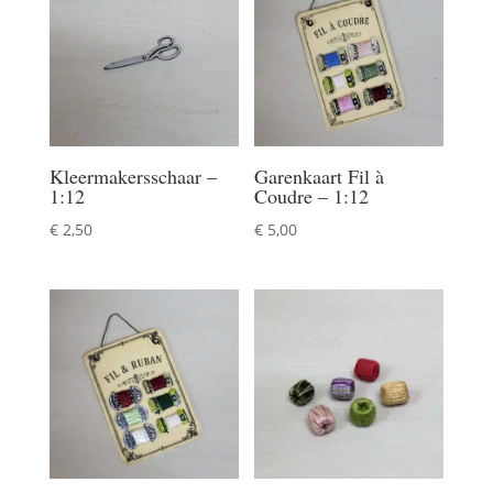
Kleermakersschaar –
Garenkaart Fil à
1:12
Coudre – 1:12
€
2,50
€
5,00