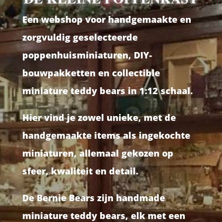
Een webshop voor handgemaakte en
zorgvuldig geselecteerde
poppenhuisminiaturen, DIY-
bouwpakketten en collectible
miniature teddy bears in 1:12 schaal.
Hier vind je zowel unieke, met de
handgemaakte items als ingekochte
miniaturen, allemaal gekozen op
sfeer, kwaliteit en detail.
De Bernie Bears zijn handmade
miniature teddy bears, elk met een