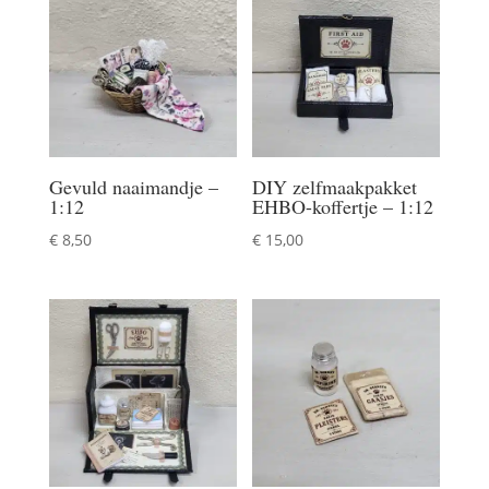
Gevuld naaimandje –
DIY zelfmaakpakket
1:12
EHBO-koffertje – 1:12
€
8,50
€
15,00