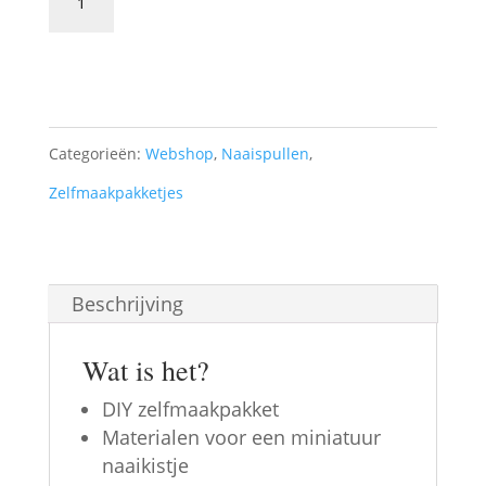
zelfmaakpakket
Toevoegen aan winkelwagen
naaikistje
-
1:12
Categorieën:
Webshop
,
Naaispullen
,
aantal
Zelfmaakpakketjes
Beschrijving
Wat is het?
DIY zelfmaakpakket
Materialen voor een miniatuur
naaikistje