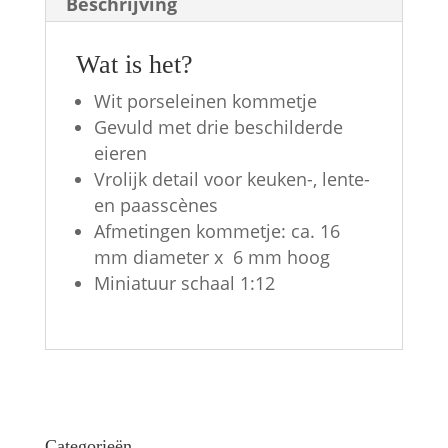
1:12
Beschrijving
aantal
Wat is het?
Wit porseleinen kommetje
Gevuld met drie beschilderde
eieren
Vrolijk detail voor keuken-, lente-
en paasscènes
Afmetingen kommetje: ca. 16
mm diameter x 6 mm hoog
Miniatuur schaal 1:12
Categorieën