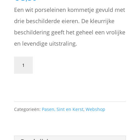
Een wit porseleinen kommetje gevuld met
drie beschilderde eieren. De kleurrijke
beschildering geeft het geheel een vrolijke
en levendige uitstraling.
Porseleinen
kommetje
Toevoegen aan winkelwagen
met
drie
beschilderde
Categorieën:
Pasen, Sint en Kerst
,
Webshop
eieren
-