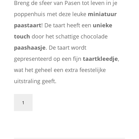
Breng de sfeer van Pasen tot leven in je
poppenhuis met deze leuke
miniatuur
paastaart
! De taart heeft een
unieke
touch
door het schattige chocolade
paashaasje
. De taart wordt
gepresenteerd op een fijn
taartkleedje
,
wat het geheel een extra feestelijke
uitstraling geeft.
Paastaart
met
Toevoegen aan winkelwagen
paashaasje
–