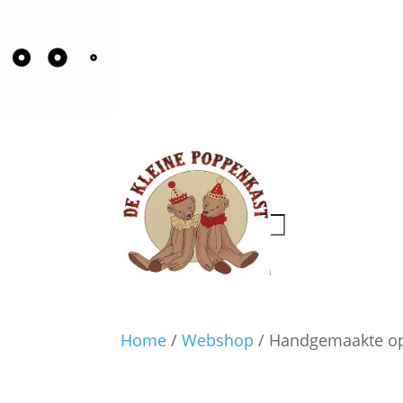
Producten
zoeken
Product zoeken
Home
/
Webshop
/ Handgemaakte op