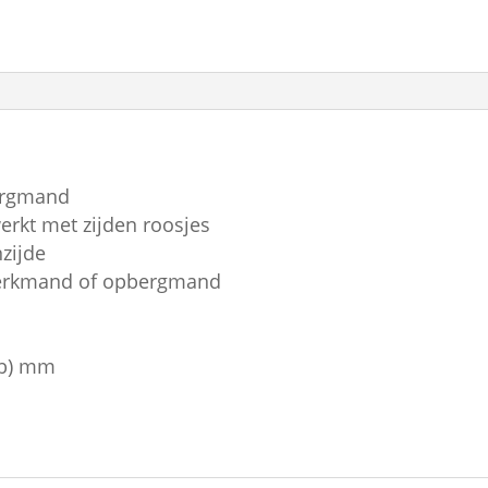
ergmand
erkt met zijden roosjes
zijde
werkmand of opbergmand
 (b) mm