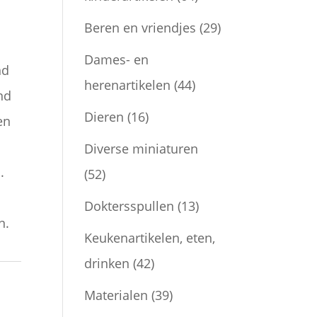
Beren en vriendjes
(29)
Dames- en
nd
herenartikelen
(44)
nd
Dieren
(16)
en
Diverse miniaturen
.
(52)
Doktersspullen
(13)
n.
Keukenartikelen, eten,
drinken
(42)
Materialen
(39)