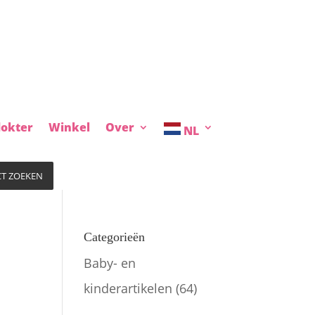
okter
Winkel
Over
NL
T ZOEKEN
Categorieën
Baby- en
kinderartikelen
(64)