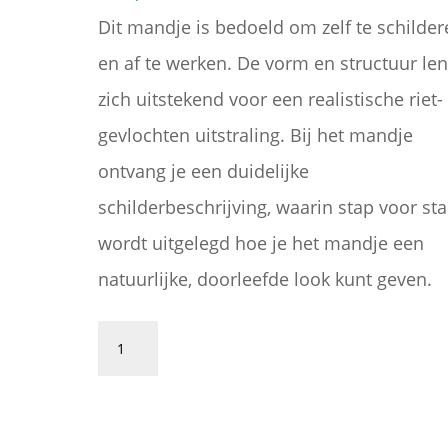
Dit mandje is bedoeld om zelf te schilder
en af te werken. De vorm en structuur le
zich uitstekend voor een realistische riet-
gevlochten uitstraling. Bij het mandje
ontvang je een duidelijke
schilderbeschrijving, waarin stap voor st
wordt uitgelegd hoe je het mandje een
natuurlijke, doorleefde look kunt geven.
Mandje
om
Toevoegen aan winkelwagen
zelf
te