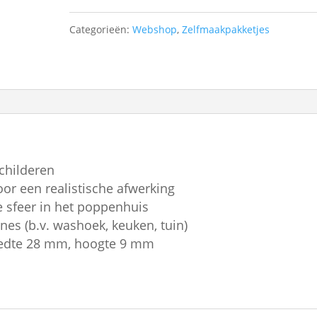
schilderen
Categorieën:
Webshop
,
Zelfmaakpakketjes
-
1:12
aantal
childeren
oor een realistische afwerking
e sfeer in het poppenhuis
nes (b.v. washoek, keuken, tuin)
eedte 28 mm, hoogte 9 mm