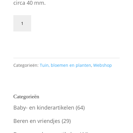
circa 40 mm.
Mand
met
Toevoegen aan winkelwagen
bloemen
aantal
Categorieën:
Tuin, bloemen en planten
,
Webshop
Categorieën
Baby- en kinderartikelen
(64)
Beren en vriendjes
(29)