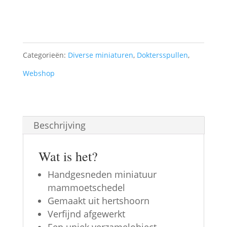
Toevoegen aan winkelwagen
-
1:12
aantal
Categorieën:
Diverse miniaturen
,
Doktersspullen
,
Webshop
Beschrijving
Wat is het?
Handgesneden miniatuur
mammoetschedel
Gemaakt uit hertshoorn
Verfijnd afgewerkt
Een uniek verzamelobject