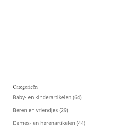
Miniatuur wandbord ‘Clinique
des Ours’ met uil – 1:12
€
6,50
Categorieën
Baby- en kinderartikelen
(64)
Beren en vriendjes
(29)
Dames- en herenartikelen
(44)