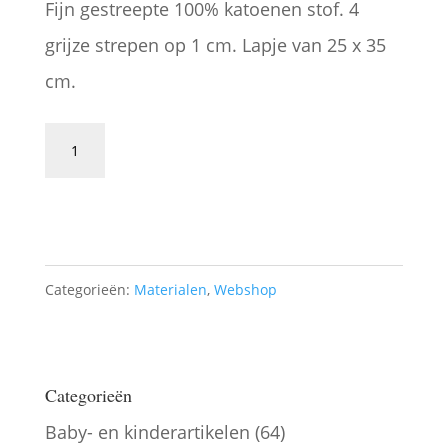
Fijn gestreepte 100% katoenen stof. 4
grijze strepen op 1 cm. Lapje van 25 x 35
cm.
Grijs
gestreepte
Toevoegen aan winkelwagen
stof
SS3
aantal
Categorieën:
Materialen
,
Webshop
Categorieën
Baby- en kinderartikelen
(64)