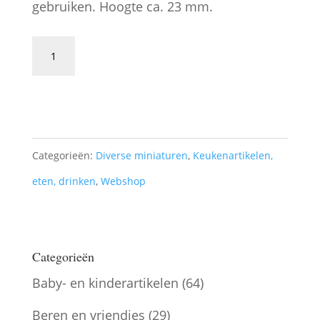
gebruiken. Hoogte ca. 23 mm.
Glazen
vaas
Toevoegen aan winkelwagen
aantal
Categorieën:
Diverse miniaturen
,
Keukenartikelen,
eten, drinken
,
Webshop
Categorieën
Baby- en kinderartikelen
(64)
Beren en vriendjes
(29)